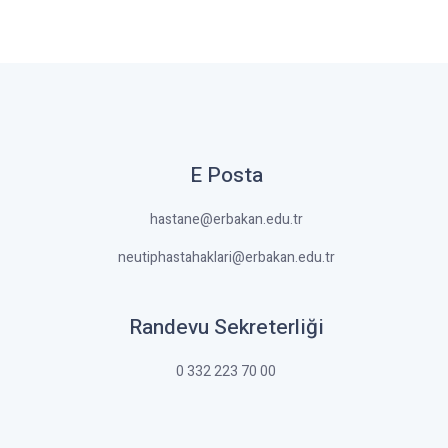
E Posta
hastane@erbakan.edu.tr
neutiphastahaklari@erbakan.edu.tr
Randevu Sekreterliği
0 332 223 70 00