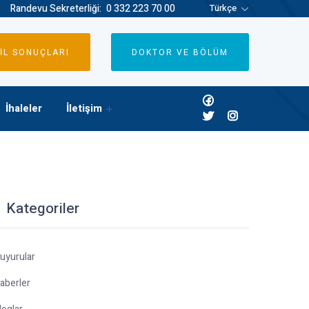
Randevu Sekreterliği:
0 332 223 70 00
Türkçe
İL SONUÇLARI
DOKTOR VE BÖLÜM
İhaleler
İletişim
Kategoriler
uyurular
aberler