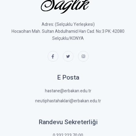
Adres: (Selçuklu Yerleşkesi)
Hocacihan Mah. Sultan Abdulhamid Han Cad. No:3 PK: 42080
Selçuklu/KONYA
E Posta
hastane@erbakan.edu.tr
neutiphastahaklari@erbakan.edu.tr
Randevu Sekreterliği
0 332 223 70 00