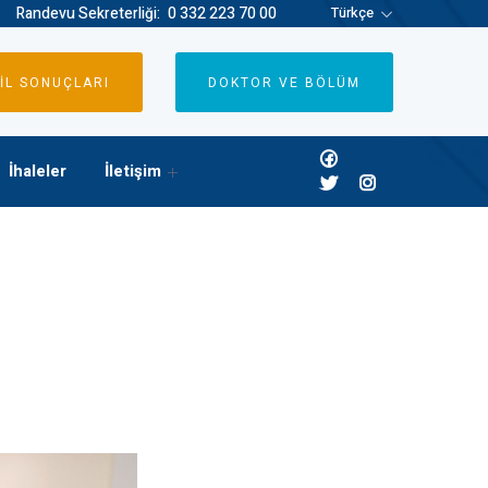
Randevu Sekreterliği:
0 332 223 70 00
Türkçe
İL SONUÇLARI
DOKTOR VE BÖLÜM
İhaleler
İletişim