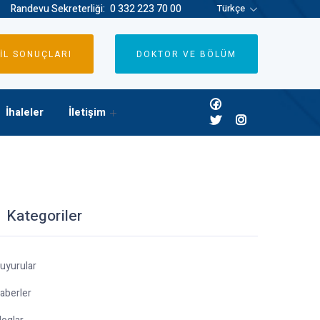
Randevu Sekreterliği:
0 332 223 70 00
Türkçe
İL SONUÇLARI
DOKTOR VE BÖLÜM
İhaleler
İletişim
Kategoriler
uyurular
aberler