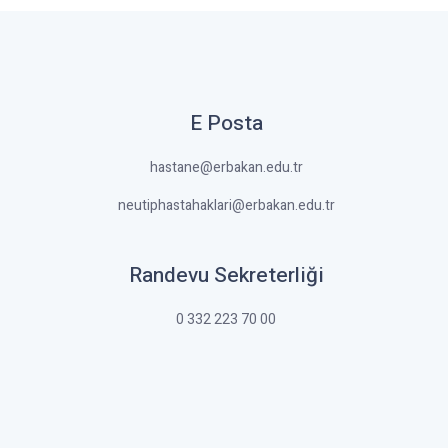
E Posta
hastane@erbakan.edu.tr
neutiphastahaklari@erbakan.edu.tr
Randevu Sekreterliği
0 332 223 70 00