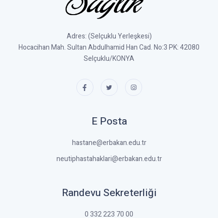
Adres: (Selçuklu Yerleşkesi)
Hocacihan Mah. Sultan Abdulhamid Han Cad. No:3 PK: 42080
Selçuklu/KONYA
E Posta
hastane@erbakan.edu.tr
neutiphastahaklari@erbakan.edu.tr
Randevu Sekreterliği
0 332 223 70 00