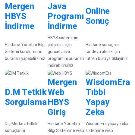
Mergen
Java
Online
HBYS
Programı
Sonuç
İndirme
İndirme
HBYS sisteminin
Hastane Yönetim Bilgi
çalışması için
Hastane sonuç ve
Sistemi kurulumunu
güncel Java
randevu almak için
buradan yapabilirsiniz.
programını buradan
lütfen buraya tıklayınız.
indirebilirsiniz.
Mergen
WisdomEra
D.M Tetkik
Web
Tıbbi
Sorgulama
HBYS
Yapay
Giriş
Zeka
Dış Merkez tetkik
Hastane Yönetim
WisdomEra yapay zeka
sonuçlarını
Bilgi Sistemine web
sistemine web