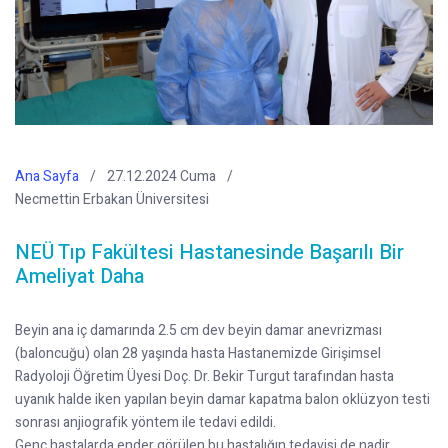
Ana Sayfa
27.12.2024 Cuma
Necmettin Erbakan Üniversitesi
NEÜ Tıp Fakültesi Hastanesinde Başarılı Bir
Ameliyat Daha
Beyin ana iç damarında 2.5 cm dev beyin damar anevrizması
(baloncuğu) olan 28 yaşında hasta Hastanemizde Girişimsel
Radyoloji Öğretim Üyesi Doç. Dr. Bekir Turgut tarafından hasta
uyanık halde iken yapılan beyin damar kapatma balon oklüzyon testi
sonrası anjiografik yöntem ile tedavi edildi.
Genç hastalarda ender görülen bu hastalığın tedavisi de nadir