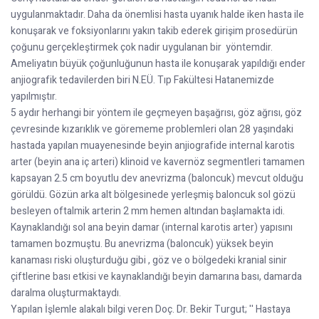
uygulanmaktadır. Daha da önemlisi hasta uyanık halde iken hasta ile
konuşarak ve foksiyonlarını yakın takib ederek girişim prosedürün
çoğunu gerçekleştirmek çok nadir uygulanan bir yöntemdir.
Ameliyatın büyük çoğunluğunun hasta ile konuşarak yapıldığı ender
anjiografik tedavilerden biri N.EÜ. Tıp Fakültesi Hatanemizde
yapılmıştır.
5 aydır herhangi bir yöntem ile geçmeyen başağrısı, göz ağrısı, göz
çevresinde kızarıklık ve görememe problemleri olan 28 yaşındaki
hastada yapılan muayenesinde beyin anjiografide internal karotis
arter (beyin ana iç arteri) klinoid ve kavernöz segmentleri tamamen
kapsayan 2.5 cm boyutlu dev anevrizma (baloncuk) mevcut olduğu
görüldü. Gözün arka alt bölgesinede yerleşmiş baloncuk sol gözü
besleyen oftalmik arterin 2 mm hemen altından başlamakta idi.
Kaynaklandığı sol ana beyin damar (internal karotis arter) yapısını
tamamen bozmuştu. Bu anevrizma (baloncuk) yüksek beyin
kanaması riski oluşturduğu gibi , göz ve o bölgedeki kranial sinir
çiftlerine bası etkisi ve kaynaklandığı beyin damarına bası, damarda
daralma oluşturmaktaydı.
Yapılan İşlemle alakalı bilgi veren Doç. Dr. Bekir Turgut; '' Hastaya