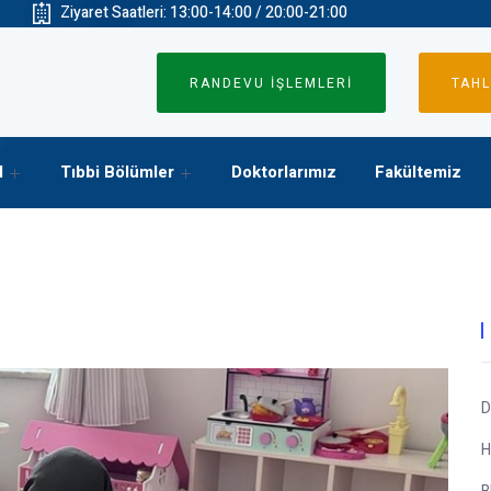
Ziyaret Saatleri: 13:00-14:00 / 20:00-21:00
RANDEVU İŞLEMLERİ
TAHL
l
Tıbbi Bölümler
Doktorlarımız
Fakültemiz
D
H