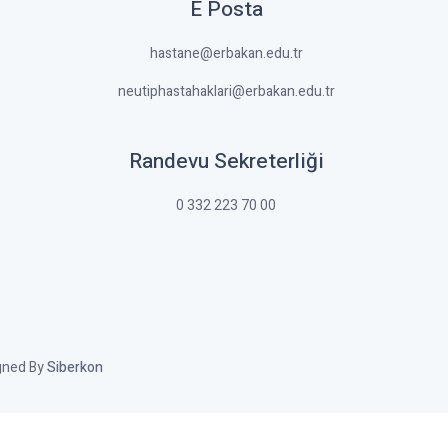
E Posta
hastane@erbakan.edu.tr
neutiphastahaklari@erbakan.edu.tr
Randevu Sekreterliği
0 332 223 70 00
igned By
Siberkon