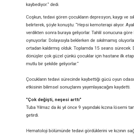
kaybediyor." dedi.
Coşkun, tedavi gören çocukların depresyon, kaygı ve sıkı
belirterek, şöyle konuştu: "Hepsi kemoterapi alıyor. Aya
verdikten sonra buraya geliyorlar. Tahlil sonucuna gör
oynuyorlar. Dolayısıyla beklerken de sıkılmamış oluyorl
ortadan kaldırmış olduk. Toplamda 15 seans sürecek. Da
dönüşler çok güzel çünkü çocuklar için hastane ilk eta
mutlu bir şekilde geliyorlar."
Çocukların tedavi sürecinde kaybettiği gücü oyun odası
etkisinin bilimsel sonuçlarını yayımlayacağını kaydetti.
"Çok değişti, neşesi arttı"
Tuba Yılmaz da iki yıl önce 9 yaşındaki kızına lösemi ta
getirdi.
Hematoloji bölümünde tedavi gördüklerini ve kızının sağlı