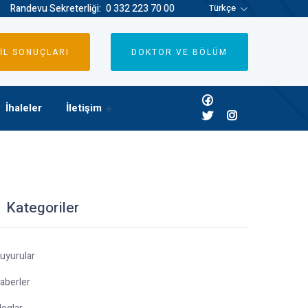
Randevu Sekreterliği:
0 332 223 70 00
Türkçe
İL SONUÇLARI
DOKTOR VE BÖLÜM
İhaleler
İletişim
Kategoriler
uyurular
aberler