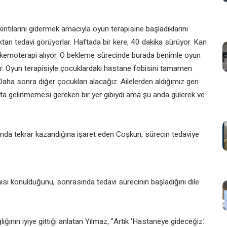
ntılarını gidermek amacıyla oyun terapisine başladıklarını
ktan tedavi görüyorlar. Haftada bir kere, 40 dakika sürüyor. Kan
e kemoterapi alıyor. O bekleme sürecinde burada benimle oyun
ar. Oyun terapisiyle çocuklardaki hastane fobisini tamamen
ha sonra diğer çocukları alacağız. Ailelerden aldığımız geri
pta gelinmemesi gereken bir yer gibiydi ama şu anda gülerek ve
nda tekrar kazandığına işaret eden Coşkun, sürecin tedaviye
nısı konulduğunu, sonrasında tedavi sürecinin başladığını dile
ğının iyiye gittiği anlatan Yılmaz, "Artık 'Hastaneye gideceğiz.'