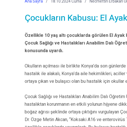
Ana Sayfa
18.10.2024 Cuma
Necmettin Erbakan Ün
Çocukların Kabusu: El Ayak
Özellikle 10 yaş altı çocuklarda görülen El Ayak Ha
Çocuk Sağlığı ve Hastalıkları Anabilim Dalı Öğre
konusunda uyardı.
Okulların açılması ile birlikte Konya’da son günlerde y
hastalık ile alakalı, Konya’da aile hekimlikleri, acill
ortaya çıkan ve bulaşıcı olan bu hastalık için okullar e
Çocuk Sağlığı ve Hastalıkları Anabilim Dalı Öğretim 
hastalıktan korunmanın en etkili yolunun hijyene dikk
boğaz ağrısı şeklinde ortaya çıktığını vurgulayan Ço
Dr. Özge Metin Akcan, “Koksaki A16 ve enterovirüs 71