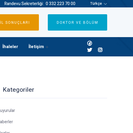
Randevu Sekreterliği:
0 332 223 70 00
Türkçe
İL SONUÇLARI
DOKTOR VE BÖLÜM
İhaleler
İletişim
Kategoriler
uyurular
aberler