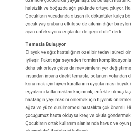
özellikle çocuklarda yaygınlaştı. Bu bulaşıcı hastalık, 
halsizlik ve boğazda ağrı şeklinde ortaya çıkıyor. Has
Çocukların vücudunda oluşan ilk döküntüler kalça böl
çocuk yaş grubunu etkilese de ailenin diğer bireylerin
açan enfeksiyonu erişkinler de geçirebilir” dedi.
Temasla Bulaşıyor
El ayak ve ağız hastalığının özel bir tedavi süreci o
iyileşir. Fakat ağır seyreden formları komplikasyon
daha sık ortaya çıksa da mevsimlerin yer değiştirmesi 
insandan insana direkt temasla, solunum yolundan daml
korunmak için hijyen kurallarının uygulanması büyük ö
eşyalarını kullanmaktan kaçınmak, enfekte olmuş ki
hastalığın yayılmasını önlemek için hijyenik önlemleri
ağza ve yüze sürülmemesi hastalıkta çok önemli. Hijye
çocuğumuz hasta olduysa kreş ve okula göndermekten
Çocukların ortak kullanım alanlarında havuz ve oyun p