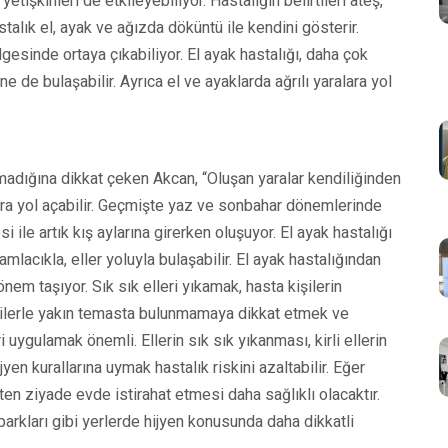
yetişkinleri de etkileyebiliyor. Hastalığın belirtileri ateş,
talık el, ayak ve ağızda döküntü ile kendini gösterir.
gesinde ortaya çıkabiliyor. El ayak hastalığı, daha çok
e de bulaşabilir. Ayrıca el ve ayaklarda ağrılı yaralara yol
lmadığına dikkat çeken Akcan, “Oluşan yaralar kendiliğinden
lara yol açabilir. Geçmişte yaz ve sonbahar dönemlerinde
ile artık kış aylarına girerken oluşuyor. El ayak hastalığı
acıkla, eller yoluyla bulaşabilir. El ayak hastalığından
nem taşıyor. Sık sık elleri yıkamak, hasta kişilerin
şilerle yakın temasta bulunmamaya dikkat etmek ve
 uygulamak önemli. Ellerin sık sık yıkanması, kirli ellerin
n kurallarına uymak hastalık riskini azaltabilir. Eğer
 ziyade evde istirahat etmesi daha sağlıklı olacaktır.
arkları gibi yerlerde hijyen konusunda daha dikkatli