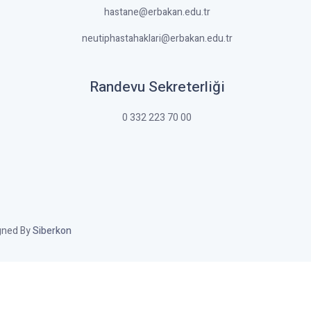
hastane@erbakan.edu.tr
neutiphastahaklari@erbakan.edu.tr
Randevu Sekreterliği
0 332 223 70 00
igned By
Siberkon