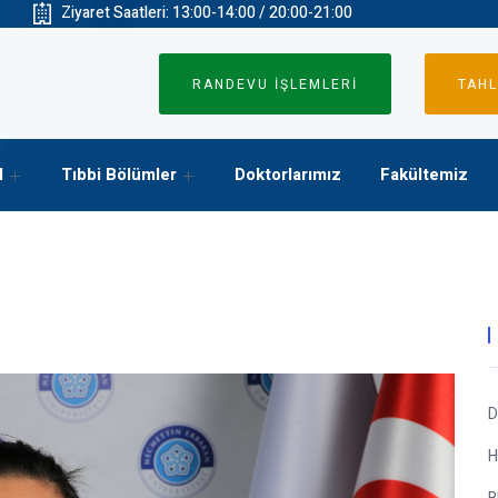
Ziyaret Saatleri: 13:00-14:00 / 20:00-21:00
RANDEVU İŞLEMLERİ
TAHL
l
Tıbbi Bölümler
Doktorlarımız
Fakültemiz
D
H