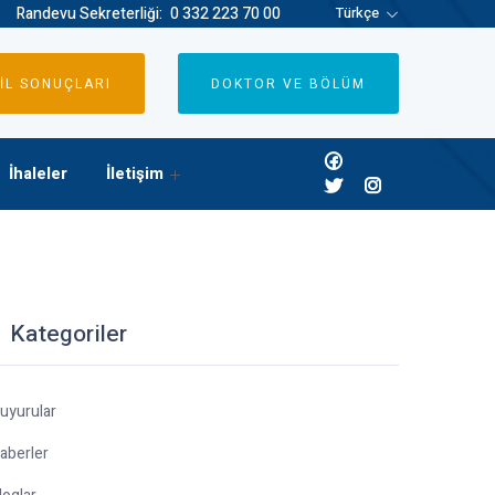
Randevu Sekreterliği:
0 332 223 70 00
Türkçe
İL SONUÇLARI
DOKTOR VE BÖLÜM
İhaleler
İletişim
Kategoriler
uyurular
aberler