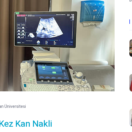
B
n Üniversitesi
Kez Kan Nakli