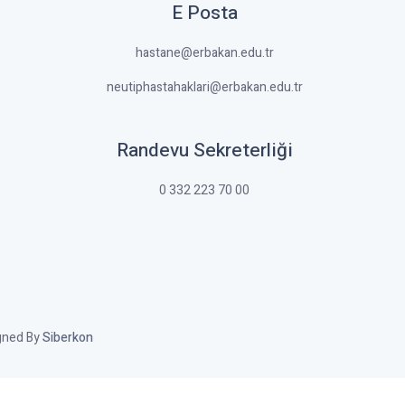
E Posta
hastane@erbakan.edu.tr
neutiphastahaklari@erbakan.edu.tr
Randevu Sekreterliği
0 332 223 70 00
igned By
Siberkon