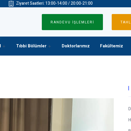
Ziyaret Saatleri: 13:00-14:00 / 20:00-21:00
RANDEVU İŞLEMLERİ
TAHL
l
Tıbbi Bölümler
Doktorlarımız
Fakültemiz
D
H