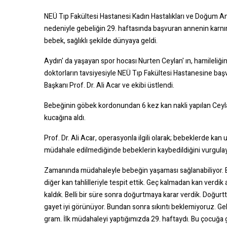
NEÜ Tıp Fakültesi Hastanesi Kadın Hastalıkları ve Doğum Ana
nedeniyle gebeliğin 29. haftasında başvuran annenin karnın
bebek, sağlıklı şekilde dünyaya geldi.
Aydın' da yaşayan spor hocası Nurten Ceylan' ın, hamileliğin
doktorların tavsiyesiyle NEÜ Tıp Fakültesi Hastanesine başv
Başkanı Prof. Dr. Ali Acar ve ekibi üstlendi.
Bebeğinin göbek kordonundan 6 kez kan nakli yapılan Ceylan,
kucağına aldı.
Prof. Dr. Ali Acar, operasyonla ilgili olarak; bebeklerde kan
müdahale edilmediğinde bebeklerin kaybedildiğini vurgula
Zamanında müdahaleyle bebeğin yaşaması sağlanabiliyor. Be
diğer kan tahlilleriyle tespit ettik. Geç kalmadan kan ver
kaldık. Belli bir süre sonra doğurtmaya karar verdik. Doğ
gayet iyi görünüyor. Bundan sonra sıkıntı beklemiyoruz. Gel
gram. İlk müdahaleyi yaptığımızda 29. haftaydı. Bu çocuğa