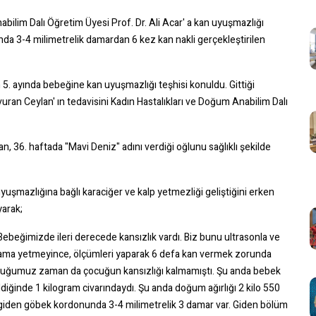
bilim Dalı Öğretim Üyesi Prof. Dr. Ali Acar' a kan uyuşmazlığı
da 3-4 milimetrelik damardan 6 kez kan nakli gerçekleştirilen
 5. ayında bebeğine kan uyuşmazlığı teşhisi konuldu. Gittiği
uran Ceylan' ın tedavisini Kadın Hastalıkları ve Doğum Anabilim Dalı
 36. haftada "Mavi Deniz" adını verdiği oğlunu sağlıklı şekilde
 uyuşmazlığına bağlı karaciğer ve kalp yetmezliği geliştiğini erken
yarak;
beğimizde ileri derecede kansızlık vardı. Biz bunu ultrasonla ve
dik ama yetmeyince, ölçümleri yaparak 6 defa kan vermek zorunda
urttuğumuz zaman da çocuğun kansızlığı kalmamıştı. Şu anda bebek
diğinde 1 kilogram civarındaydı. Şu anda doğum ağırlığı 2 kilo 550
 giden göbek kordonunda 3-4 milimetrelik 3 damar var. Giden bölüm