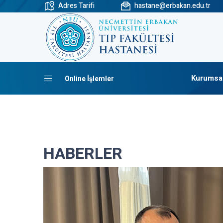
Adres Tarifi
hastane@erbakan.edu.tr
Kurumsa
Online İşlemler
HABERLER