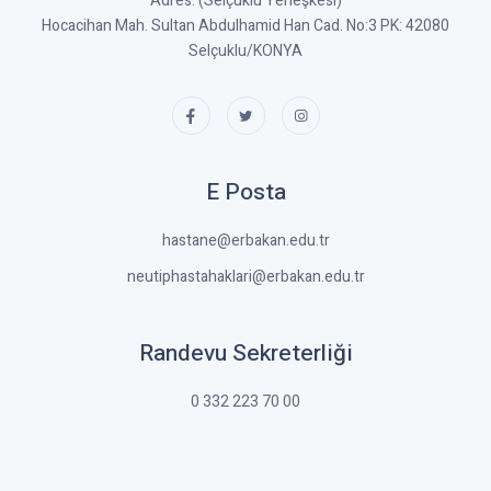
Adres: (Selçuklu Yerleşkesi)
Hocacihan Mah. Sultan Abdulhamid Han Cad. No:3 PK: 42080
Selçuklu/KONYA
E Posta
hastane@erbakan.edu.tr
neutiphastahaklari@erbakan.edu.tr
Randevu Sekreterliği
0 332 223 70 00