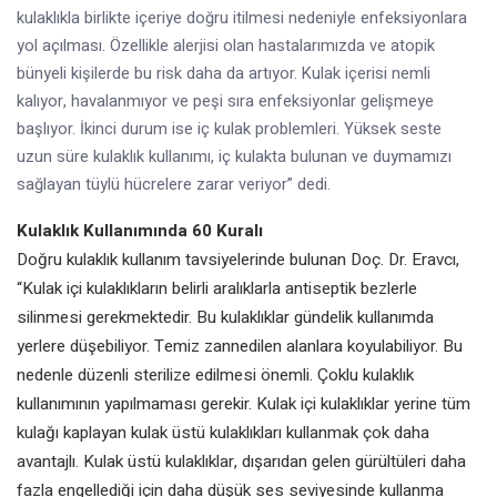
kulaklıkla birlikte içeriye doğru itilmesi nedeniyle enfeksiyonlara
yol açılması. Özellikle alerjisi olan hastalarımızda ve atopik
bünyeli kişilerde bu risk daha da artıyor. Kulak içerisi nemli
kalıyor, havalanmıyor ve peşi sıra enfeksiyonlar gelişmeye
başlıyor. İkinci durum ise iç kulak problemleri. Yüksek seste
uzun süre kulaklık kullanımı, iç kulakta bulunan ve duymamızı
sağlayan tüylü hücrelere zarar veriyor” dedi.
Kulaklık Kullanımında 60 Kuralı
Doğru kulaklık kullanım tavsiyelerinde bulunan Doç. Dr. Eravcı,
“Kulak içi kulaklıkların belirli aralıklarla antiseptik bezlerle
silinmesi gerekmektedir. Bu kulaklıklar gündelik kullanımda
yerlere düşebiliyor. Temiz zannedilen alanlara koyulabiliyor. Bu
nedenle düzenli sterilize edilmesi önemli. Çoklu kulaklık
kullanımının yapılmaması gerekir. Kulak içi kulaklıklar yerine tüm
kulağı kaplayan kulak üstü kulaklıkları kullanmak çok daha
avantajlı. Kulak üstü kulaklıklar, dışarıdan gelen gürültüleri daha
fazla engellediği için daha düşük ses seviyesinde kullanma