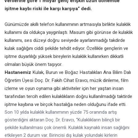
verilerine göre 1 milyar genç erişkin uzun dönemde
işitme kaybı riski ile karşı karşıya” dedi.
Günümüzde akıllı telefon kullanımının artmasıyla birlikte kulaklık
kullanımı da oldukça yaygınlaştı. Masum gibi görünse de kulaklık
kullanımı, ses düzeyi doğru seviyede ayarlanmadığı takdirde
kulak sağlığını ciddi şekilde tehdit ediyor. Özellikle gençlerin ve
işitme duyarlılığı yüksek bireylerin kulaklık kullanırken dikkatli
olmaları büyük önem taşıyor.
Kulak, Burun ve Boğaz Hastalıkları Ana Bilim Dalı
Hastanemiz
Öğretim Üyesi Doç. Dr. Fakih Cihat Eravcı, müzik dinleme, film
izleme ve oyun oynama gibi aktiviteler için her yaştan insan
tarafından tercih edilen kulaklıkların doğru kullanılmadığı taktirde
işitme kaybına ve birçok hastalığa neden olduğunu ifade etti.
Son 10 yılda kulaklık kullanımının yüzde 75 oranında artış
gösterdiğini aktaran Doç. Dr. Eravcı, “Kulaklıkların bilinçli bir
şekilde kullanılması çok önemli. Kulaklık kaynaklı insan sağlığını
etkileyen 2 durum var. Birincisi dış kulak yolundaki kirlerin