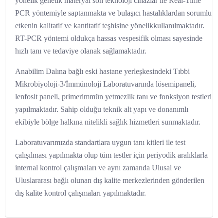
yönelik genetik materyal son teknoloji cihazlar ile Real-Time
PCR yöntemiyle saptanmakta ve bulaşıcı hastalıklardan sorumlu
etkenin kalitatif ve kantitatif teşhisine yönelikkullanılmaktadır.
RT-PCR yöntemi oldukça hassas vespesifik olması sayesinde
hızlı tanı ve tedaviye olanak sağlamaktadır.
Anabilim Dalına bağlı eski hastane yerleşkesindeki Tıbbi
Mikrobiyoloji-3/İmmünoloji Laboratuvarında lösemipaneli,
lenfosit paneli, primerimmün yetmezlik tanı ve fonksiyon testleri
yapılmaktadır. Sahip olduğu teknik alt yapı ve donanımlı
ekibiyle bölge halkına nitelikli sağlık hizmetleri sunmaktadır.
Laboratuvarımızda standartlara uygun tanı kitleri ile test
çalı
ş
ılması yapılmakta olup tüm testler için periyodik aralıklarla
internal kontrol çalı
ş
maları ve aynı zamanda Ulusal ve
Uluslararası ba
ğ
lı olunan dı
ş
kalite merkezlerinden gönderilen
dı
ş
kalite kontrol çalı
ş
maları yapılmaktadır.