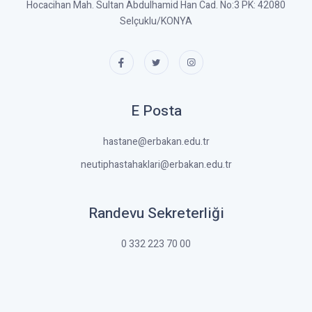
Hocacihan Mah. Sultan Abdulhamid Han Cad. No:3 PK: 42080
Selçuklu/KONYA
E Posta
hastane@erbakan.edu.tr
neutiphastahaklari@erbakan.edu.tr
Randevu Sekreterliği
0 332 223 70 00