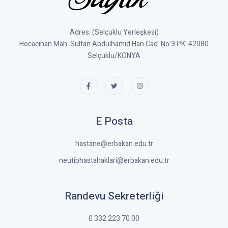
Adres: (Selçuklu Yerleşkesi)
Hocacihan Mah. Sultan Abdulhamid Han Cad. No:3 PK: 42080
Selçuklu/KONYA
E Posta
hastane@erbakan.edu.tr
neutiphastahaklari@erbakan.edu.tr
Randevu Sekreterliği
0 332 223 70 00