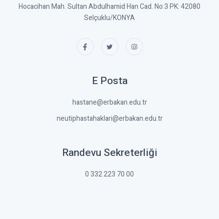
Hocacihan Mah. Sultan Abdulhamid Han Cad. No:3 PK: 42080
Selçuklu/KONYA
E Posta
hastane@erbakan.edu.tr
neutiphastahaklari@erbakan.edu.tr
Randevu Sekreterliği
0 332 223 70 00