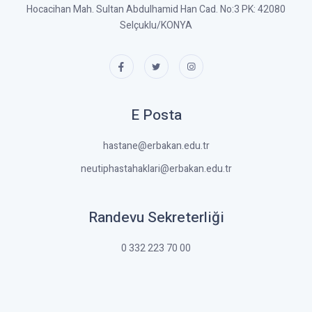
Hocacihan Mah. Sultan Abdulhamid Han Cad. No:3 PK: 42080
Selçuklu/KONYA
E Posta
hastane@erbakan.edu.tr
neutiphastahaklari@erbakan.edu.tr
Randevu Sekreterliği
0 332 223 70 00