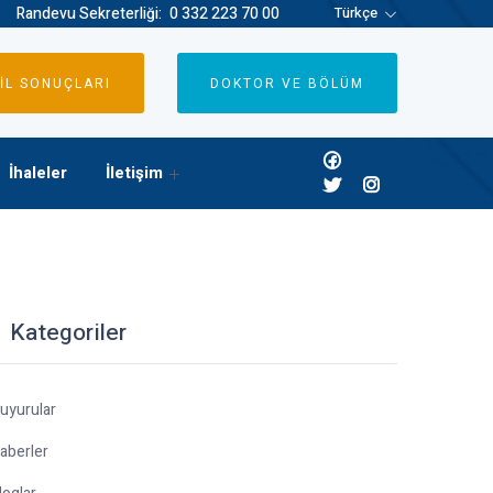
Randevu Sekreterliği:
0 332 223 70 00
Türkçe
İL SONUÇLARI
DOKTOR VE BÖLÜM
İhaleler
İletişim
Kategoriler
uyurular
aberler