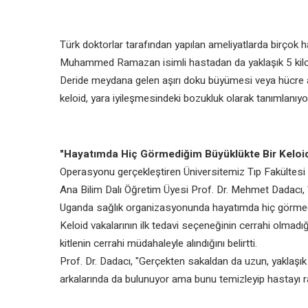
Türk doktorlar tarafından yapılan ameliyatlarda birçok h
Muhammed Ramazan isimli hastadan da yaklaşık 5 kilogra
Deride meydana gelen aşırı doku büyümesi veya hücre art
keloid, yara iyileşmesindeki bozukluk olarak tanımlanıyo
"Hayatımda Hiç Görmediğim Büyüklükte Bir Keloid 
Operasyonu gerçekleştiren Üniversitemiz Tıp Fakültesi 
Ana Bilim Dalı Öğretim Üyesi Prof. Dr. Mehmet Dadacı,
Uganda sağlık organizasyonunda hayatımda hiç görmediğim
Keloid vakalarının ilk tedavi seçeneğinin cerrahi olmad
kitlenin cerrahi müdahaleyle alındığını belirtti.
Prof. Dr. Dadacı, "Gerçekten sakaldan da uzun, yaklaşık 
arkalarında da bulunuyor ama bunu temizleyip hastayı ra