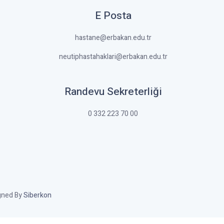
E Posta
hastane@erbakan.edu.tr
neutiphastahaklari@erbakan.edu.tr
Randevu Sekreterliği
0 332 223 70 00
igned By
Siberkon