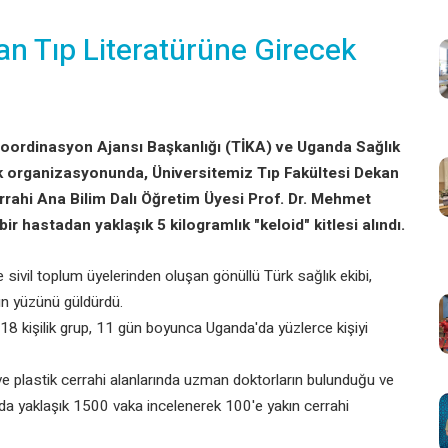
an Tıp Literatürüne Girecek
e Koordinasyon Ajansı Başkanlığı (TİKA) ve Uganda Sağlık
lık organizasyonunda, Üniversitemiz Tıp Fakültesi Dekan
errahi Ana Bilim Dalı Öğretim Üyesi Prof. Dr. Mehmet
r hastadan yaklaşık 5 kilogramlık "keloid" kitlesi alındı.
sivil toplum üyelerinden oluşan gönüllü Türk sağlık ekibi,
ın yüzünü güldürdü.
8 kişilik grup, 11 gün boyunca Uganda'da yüzlerce kişiyi
ve plastik cerrahi alanlarında uzman doktorların bulunduğu ve
nda yaklaşık 1500 vaka incelenerek 100'e yakın cerrahi