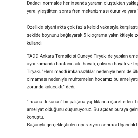
Dadacı, normalde her insanda yaranın oluştuktan yaklaş
yara iyileştikten sonra fren mekanizması durur ve yara
Özellikle siyahi ırkta çok fazla keloid vakasıyla karşılaş
şekilde boynunu bağlayarak 5 kilograma yakın kitleyle z
kullandı.
TADD Ankara Temsilcisi Cüneyd Tiryaki de yapılan amel
aynı zamanda hastanın aile hayatı, çalışma hayatı ve topl
Tiryaki, "Hem maddi imkansızlıklar nedeniyle hem de ül
olmaması nedeniyle muhtemelen hocamız bu ameliyatı
zorunda kalacaktı." dedi.
"İnsana dokunan" bir çalışma yaptıklarına işaret eden Ti
ameliyat olduğunu düşünüyoruz. Bu açıdan buraya gelme
konuştu.
Başarıyla gerçekleştirilen operasyon sonrası Ugandalı h