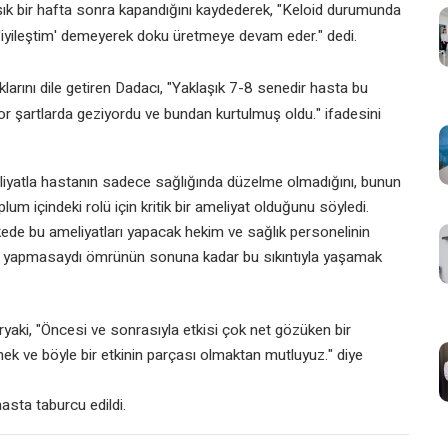
ık bir hafta sonra kapandığını kaydederek, "Keloid durumunda
 'iyileştim' demeyerek doku üretmeye devam eder." dedi.
tıklarını dile getiren Dadacı, "Yaklaşık 7-8 senedir hasta bu
or şartlarda geziyordu ve bundan kurtulmuş oldu." ifadesini
iyatla hastanın sadece sağlığında düzelme olmadığını, bunun
um içindeki rolü için kritik bir ameliyat olduğunu söyledi.
kede bu ameliyatları yapacak hekim ve sağlık personelinin
 yapmasaydı ömrünün sonuna kadar bu sıkıntıyla yaşamak
ryaki, "Öncesi ve sonrasıyla etkisi çok net gözüken bir
k ve böyle bir etkinin parçası olmaktan mutluyuz." diye
asta taburcu edildi.