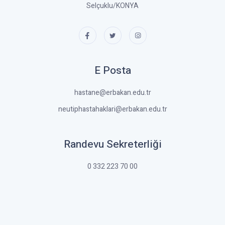
Selçuklu/KONYA
E Posta
hastane@erbakan.edu.tr
neutiphastahaklari@erbakan.edu.tr
Randevu Sekreterliği
0 332 223 70 00