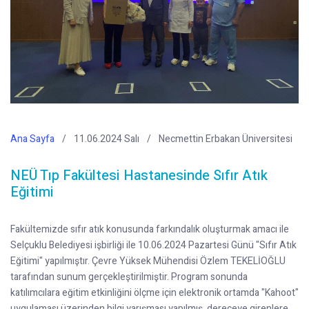
Ana Sayfa
11.06.2024 Salı
Necmettin Erbakan Üniversitesi
NEÜ Tıp Fakültesi Hastanesinde Sıfır Atık
Eğitimi
Fakültemizde sıfır atık konusunda farkındalık oluşturmak amacı ile
Selçuklu Belediyesi işbirliği ile 10.06.2024 Pazartesi Günü "Sıfır Atık
Eğitimi" yapılmıştır. Çevre Yüksek Mühendisi Özlem TEKELİOĞLU
tarafından sunum gerçekleştirilmiştir. Program sonunda
katılımcılara eğitim etkinliğini ölçme için elektronik ortamda "Kahoot"
uygulaması üzerinden bilgi yarışması yapılmış, dereceye girenlere