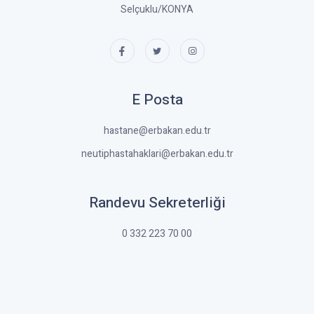
Selçuklu/KONYA
E Posta
hastane@erbakan.edu.tr
neutiphastahaklari@erbakan.edu.tr
Randevu Sekreterliği
0 332 223 70 00