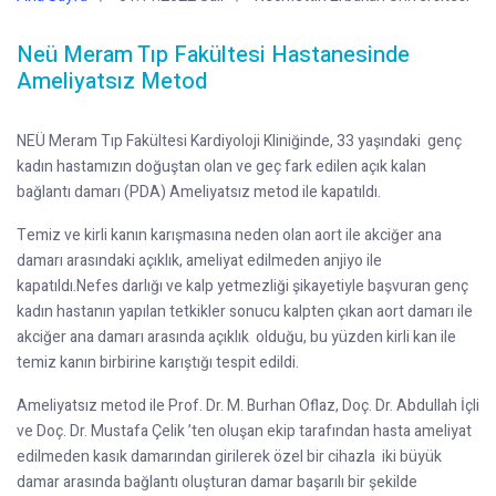
Neü Meram Tıp Fakültesi Hastanesinde
Ameliyatsız Metod
NEÜ Meram Tıp Fakültesi Kardiyoloji Kliniğinde, 33 yaşındaki genç
kadın hastamızın doğuştan olan ve geç fark edilen açık kalan
bağlantı damarı (PDA) Ameliyatsız metod ile kapatıldı.
Temiz ve kirli kanın karışmasına neden olan aort ile akciğer ana
damarı arasındaki açıklık, ameliyat edilmeden anjiyo ile
kapatıldı.Nefes darlığı ve kalp yetmezliği şikayetiyle başvuran genç
kadın hastanın yapılan tetkikler sonucu kalpten çıkan aort damarı ile
akciğer ana damarı arasında açıklık olduğu, bu yüzden kirli kan ile
temiz kanın birbirine karıştığı tespit edildi.
Ameliyatsız metod ile Prof. Dr. M. Burhan Oflaz, Doç. Dr. Abdullah İçli
ve Doç. Dr. Mustafa Çelik ’ten oluşan ekip tarafından hasta ameliyat
edilmeden kasık damarından girilerek özel bir cihazla iki büyük
damar arasında bağlantı oluşturan damar başarılı bir şekilde