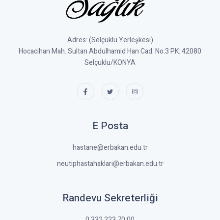
Adres: (Selçuklu Yerleşkesi)
Hocacihan Mah. Sultan Abdulhamid Han Cad. No:3 PK: 42080
Selçuklu/KONYA
E Posta
hastane@erbakan.edu.tr
neutiphastahaklari@erbakan.edu.tr
Randevu Sekreterliği
0 332 223 70 00