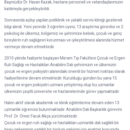
Başmüdür Dr. Hasan Kazak, hastane personeli ve vatandaşlarımızın
katılımıyla gerçekleştirildi.
Sonrasında açılışı yapılan poliklinik ve yataklı servis kliniği gezilerek
bilgi alındı. Yeni yerinde 3 öğretim üyesi, 13 araştırma görevlisi ve 2
psikolog ile ülkemiz, bölgemiz ve şehrimize bebek, çocuk ve genç
bireylerin ruh sağlığının korunması ve iyileştirilmesi alanında hizmet
vermeye devam etmektedir.
2010 yılında faaliyete başlayan Meram Tıp Fakültesi Çocuk ve Ergen
Ruh Sağlığı ve Hastalıkları Anabilim Dalı şehrimizin ve ülkemizin
çocuk ve ergen psikiyatri alanındaki önemli bir hizmet noktası olarak
faaliyetlerine devam etmektedir. Kurulduğu günden bu yana 15
çocuk ve ergen psikiyatri uzmanı yetiştirmiş olup bu uzmanlar
ülkemizin çeşitli üniversite ve hastanelerinde görev yapmaktadır.
Halen aktif olarak akademik ve klinik eğitimlerine devam eden 13
uzmanlık öğrencisi bulunmaktadır. Anabilim Dalı Başkanlık görevini
Prof. Dr. Ömer Faruk Akça yürütmektedir.
Çocuk ve ergen ruh sağlığı ve hastalıkları uzmanlık dalı sağlıklı bir
birey gelişiminin sağlıklı bir toplum gelişimi için anahtar konumda