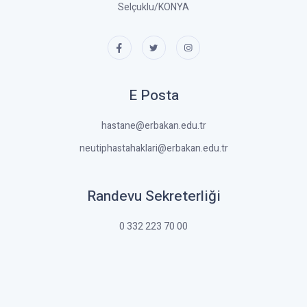
Selçuklu/KONYA
E Posta
hastane@erbakan.edu.tr
neutiphastahaklari@erbakan.edu.tr
Randevu Sekreterliği
0 332 223 70 00