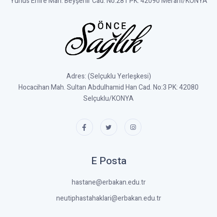
Yunus Emre Mah. Beyşehir Cad. No:281 PK: 42090 Meram/KONYA
Adres: (Selçuklu Yerleşkesi)
Hocacihan Mah. Sultan Abdulhamid Han Cad. No:3 PK: 42080
Selçuklu/KONYA
E Posta
hastane@erbakan.edu.tr
neutiphastahaklari@erbakan.edu.tr