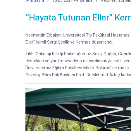
Ana Sayfa
16.05.2024 Perşembe
Necmettin Erbak
“Hayata Tutunan Eller” Ker
Necmettin Erbakan Üniversitesi Tıp Fakültesi Hastanesi 
Eller'' isimli Sergi Şenlik ve Kermes düzenlendi.
Tıbbi Onkoloji Kliniği Psikoloğumuz Sevgi Doğan, Gönül
destekleri ve yardımseverlerin de yardımlarıyla katkı verd
Üniversitemiz Eğitim Fakültesi Müzik Bölümü' de müzik d
Onkoloji Bilim Dalı Başkanı Prof. Dr. Mehmet Artaç katkı