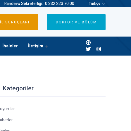
Randevu Sekreterliği:
0 332 223 70 00
Türkçe
İL SONUÇLARI
DOKTOR VE BÖLÜM
İhaleler
İletişim
Kategoriler
uyurular
aberler