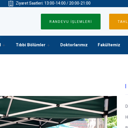
Ziyaret Saatleri: 13:00-14:00 / 20:00-21:00
RANDEVU İŞLEMLERİ
TAHL
l
Tıbbi Bölümler
Doktorlarımız
Fakültemiz
D
H