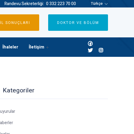
Randevu Sekreterliği:
0 332 223 70 00
Türkçe
İL SONUÇLARI
DOKTOR VE BÖLÜM
İhaleler
İletişim
Kategoriler
uyurular
aberler