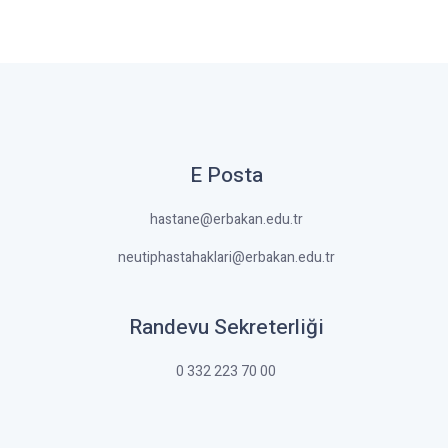
E Posta
hastane@erbakan.edu.tr
neutiphastahaklari@erbakan.edu.tr
Randevu Sekreterliği
0 332 223 70 00