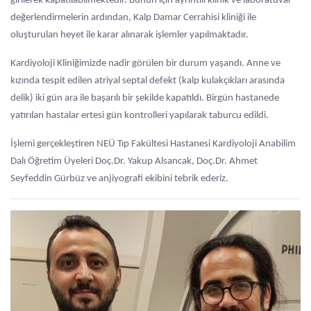
girilerek kapatılabilmektedir. Bunun için ayrıntılı klinik ve laboratuvar
değerlendirmelerin ardından, Kalp Damar Cerrahisi kliniği ile
oluşturulan heyet ile karar alınarak işlemler yapılmaktadır.
Kardiyoloji Kliniğimizde nadir görülen bir durum yaşandı. Anne ve
kızında tespit edilen atriyal septal defekt (kalp kulakçıkları arasında
delik) iki gün ara ile başarılı bir şekilde kapatıldı. Birgün hastanede
yatırılan hastalar ertesi gün kontrolleri yapılarak taburcu edildi.
İşlemi gerçekleştiren NEÜ Tıp Fakültesi Hastanesi Kardiyoloji Anabilim
Dalı Öğretim Üyeleri Doç.Dr. Yakup Alsancak, Doç.Dr. Ahmet
Seyfeddin Gürbüz ve anjiyografi ekibini tebrik ederiz.