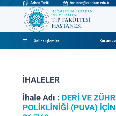
Adres Tarifi
hastane@erbakan.edu.tr
Kurumsa
Online İşlemler
İHALELER
İhale Adı :
DERİ VE ZÜHR
POLİKLİNİĞİ (PUVA) İÇİ