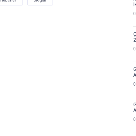
Haberler
Bloglar
İ
0
Ç
2
0
G
A
0
G
A
0