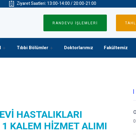
Ziyaret Saatleri: 13:00-14:00 / 20:00-21:00
RANDEVU İŞLEMLERİ
TAHL
l
Tıbbi Bölümler
Doktorlarımız
Fakültemiz
EVİ HASTALIKLARI
O
0
N 1 KALEM HİZMET ALIMI