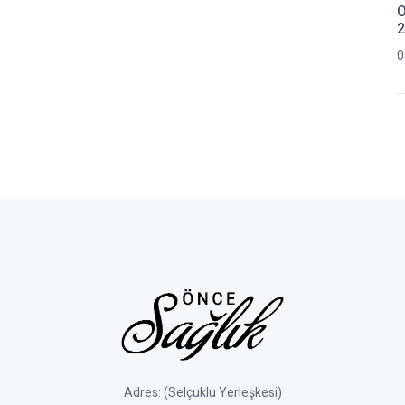
O
2
0
Adres: (Selçuklu Yerleşkesi)