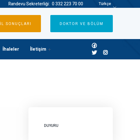
Randevu Sekreterliği:
0 332 223 70 00
Türkçe
İL SONUÇLARI
DOKTOR VE BÖLÜM
İhaleler
İletişim
DUYURU