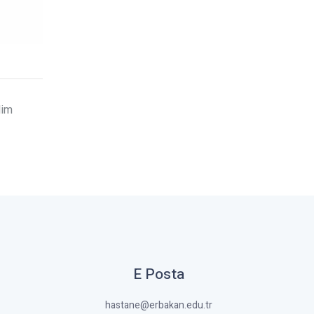
lim
E Posta
hastane@erbakan.edu.tr