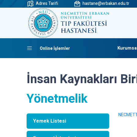
Adres Tarifi
hastane@erbakan.edu.tr
Kurumsa
Online İşlemler
İnsan Kaynakları Bir
Yönetmelik
NECMETT
Yemek Listesi