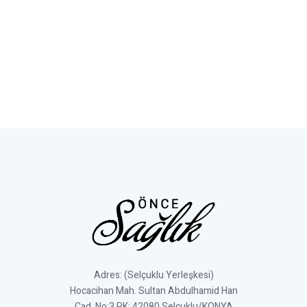
Adres: (Selçuklu Yerleşkesi)
Hocacihan Mah. Sultan Abdulhamid Han
Cad. No:3 PK: 42080 Selçuklu/KONYA