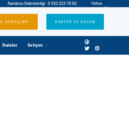
Randevu Sekreterliği:
0 332 223 70 00
Türkçe
İL SONUÇLARI
DOKTOR VE BÖLÜM
İhaleler
İletişim