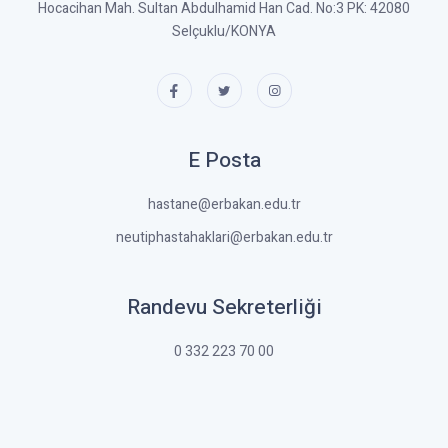
Hocacihan Mah. Sultan Abdulhamid Han Cad. No:3 PK: 42080
Selçuklu/KONYA
E Posta
hastane@erbakan.edu.tr
neutiphastahaklari@erbakan.edu.tr
Randevu Sekreterliği
0 332 223 70 00