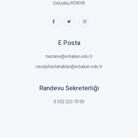
Selçuklu/KONYA
E Posta
hastane@erbakan.edu.tr
neutiphastahaklari@erbakan.edu.tr
Randevu Sekreterliği
0 332 223 70 00