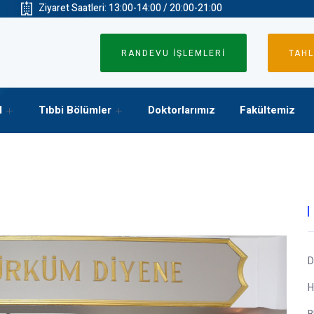
Ziyaret Saatleri: 13:00-14:00 / 20:00-21:00
RANDEVU İŞLEMLERİ
TAHL
l
Tıbbi Bölümler
Doktorlarımız
Fakültemiz
D
H