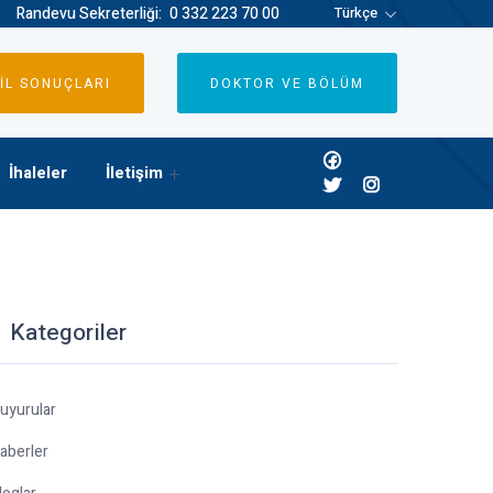
Randevu Sekreterliği:
0 332 223 70 00
Türkçe
İL SONUÇLARI
DOKTOR VE BÖLÜM
İhaleler
İletişim
Kategoriler
uyurular
aberler