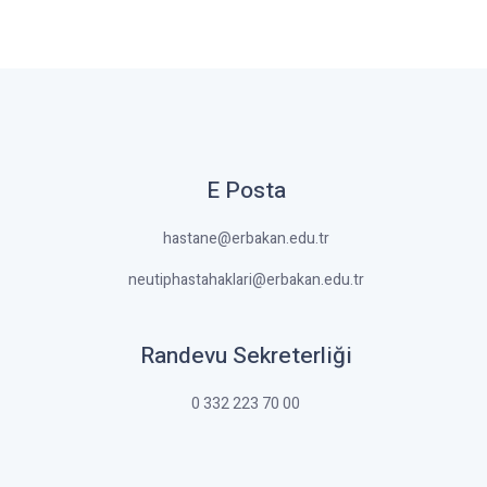
E Posta
hastane@erbakan.edu.tr
neutiphastahaklari@erbakan.edu.tr
Randevu Sekreterliği
0 332 223 70 00