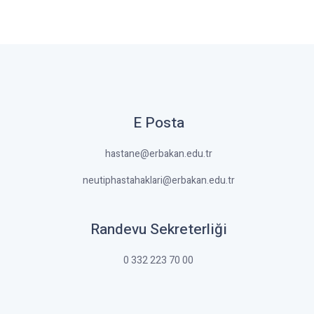
E Posta
hastane@erbakan.edu.tr
neutiphastahaklari@erbakan.edu.tr
Randevu Sekreterliği
0 332 223 70 00