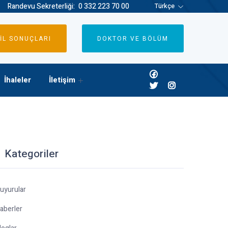
Randevu Sekreterliği:
0 332 223 70 00
Türkçe
İL SONUÇLARI
DOKTOR VE BÖLÜM
İhaleler
İletişim
Kategoriler
uyurular
aberler