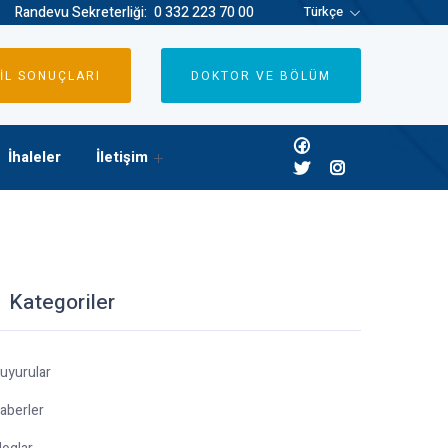
Randevu Sekreterliği:
0 332 223 70 00
Türkçe
İL SONUÇLARI
DOKTOR VE BÖLÜM
İhaleler
İletişim
Kategoriler
uyurular
aberler