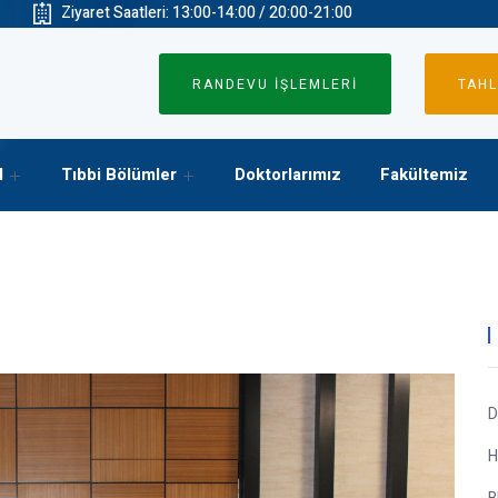
Ziyaret Saatleri: 13:00-14:00 / 20:00-21:00
RANDEVU İŞLEMLERİ
TAHL
l
Tıbbi Bölümler
Doktorlarımız
Fakültemiz
D
H