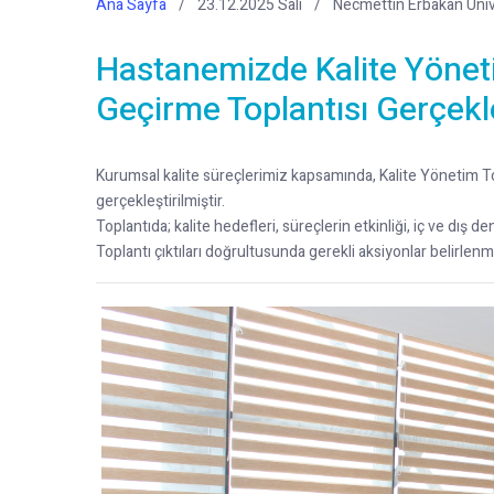
Ana Sayfa
23.12.2025 Salı
Necmettin Erbakan Üniv
Hastanemizde Kalite Yönet
Geçirme Toplantısı Gerçekle
Kurumsal kalite süreçlerimiz kapsamında, Kalite Yönetim T
gerçekleştirilmiştir.
Toplantıda; kalite hedefleri, süreçlerin etkinliği, iç ve dış d
Toplantı çıktıları doğrultusunda gerekli aksiyonlar belirlenmi