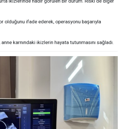
ta ikizlerinde nadir görülen bir durum. Riski de diğer
zor olduğunu ifade ederek, operasyonu başarıyla
 anne karnındaki ikizlerin hayata tutunmasını sağladı.