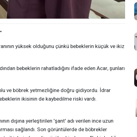
"
oranının yüksek olduğunu çünkü bebeklerin küçük ve ikiz
ardından bebeklerin rahatladığını ifade eden Acar, şunları
dolu ve böbrek yetmezliğine doğru gidiyordu. İdrar
beklerin ikisinin de kaybedilme riski vardı.
nın dışına yerleştirilen 'şant' adı verilen ince uzun
çıkarması sağlandı. Son görüntülerde de böbrekler