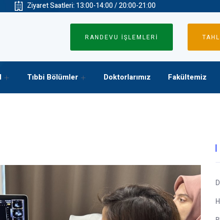
Ziyaret Saatleri: 13:00-14:00 / 20:00-21:00
RANDEVU İŞLEMLERİ
TAHL
l
Tıbbi Bölümler
Doktorlarımız
Fakültemiz
D
H