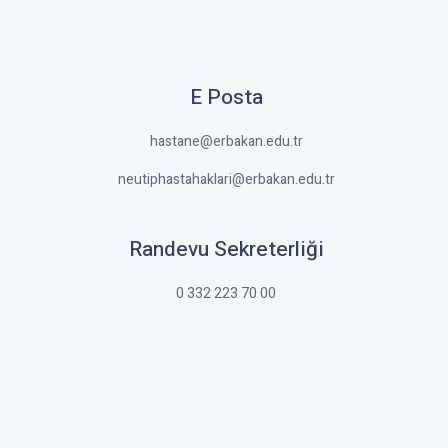
E Posta
hastane@erbakan.edu.tr
neutiphastahaklari@erbakan.edu.tr
Randevu Sekreterliği
0 332 223 70 00