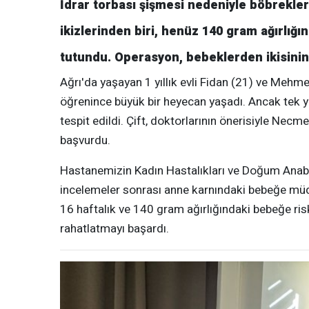
İdrar torbası şişmesi nedeniyle böbrekl
ikizlerinden biri, henüz 140 gram ağırlığı
tutundu. Operasyon, bebeklerden ikisinin 
Ağrı'da yaşayan 1 yıllık evli Fidan (21) ve Mehmet
öğrenince büyük bir heyecan yaşadı. Ancak tek y
tespit edildi. Çift, doktorlarının önerisiyle Nec
başvurdu.
Hastanemizin Kadın Hastalıkları ve Doğum Anabili
incelemeler sonrası anne karnındaki bebeğe müdah
16 haftalık ve 140 gram ağırlığındaki bebeğe risk
rahatlatmayı başardı.