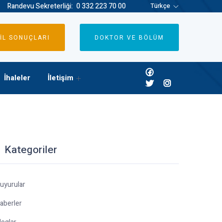
Randevu Sekreterliği:
0 332 223 70 00
Türkçe
İL SONUÇLARI
DOKTOR VE BÖLÜM
İhaleler
İletişim
Kategoriler
uyurular
aberler