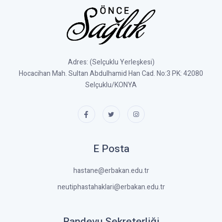
Adres: (Selçuklu Yerleşkesi)
Hocacihan Mah. Sultan Abdulhamid Han Cad. No:3 PK: 42080
Selçuklu/KONYA
E Posta
hastane@erbakan.edu.tr
neutiphastahaklari@erbakan.edu.tr
Randevu Sekreterliği