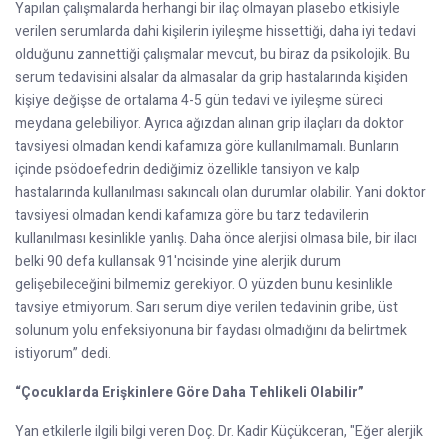
Yapılan çalışmalarda herhangi bir ilaç olmayan plasebo etkisiyle
verilen serumlarda dahi kişilerin iyileşme hissettiği, daha iyi tedavi
olduğunu zannettiği çalışmalar mevcut, bu biraz da psikolojik. Bu
serum tedavisini alsalar da almasalar da grip hastalarında kişiden
kişiye değişse de ortalama 4-5 gün tedavi ve iyileşme süreci
meydana gelebiliyor. Ayrıca ağızdan alınan grip ilaçları da doktor
tavsiyesi olmadan kendi kafamıza göre kullanılmamalı. Bunların
içinde psödoefedrin dediğimiz özellikle tansiyon ve kalp
hastalarında kullanılması sakıncalı olan durumlar olabilir. Yani doktor
tavsiyesi olmadan kendi kafamıza göre bu tarz tedavilerin
kullanılması kesinlikle yanlış. Daha önce alerjisi olmasa bile, bir ilacı
belki 90 defa kullansak 91'ncisinde yine alerjik durum
gelişebileceğini bilmemiz gerekiyor. O yüzden bunu kesinlikle
tavsiye etmiyorum. Sarı serum diye verilen tedavinin gribe, üst
solunum yolu enfeksiyonuna bir faydası olmadığını da belirtmek
istiyorum” dedi.
“Çocuklarda Erişkinlere Göre Daha Tehlikeli Olabilir”
Yan etkilerle ilgili bilgi veren Doç. Dr. Kadir Küçükceran, "Eğer alerjik