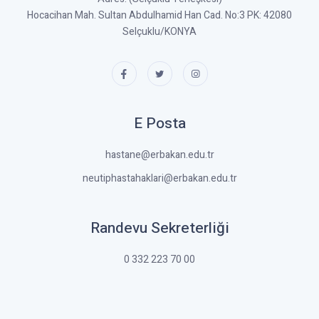
Hocacihan Mah. Sultan Abdulhamid Han Cad. No:3 PK: 42080
Selçuklu/KONYA
E Posta
hastane@erbakan.edu.tr
neutiphastahaklari@erbakan.edu.tr
Randevu Sekreterliği
0 332 223 70 00