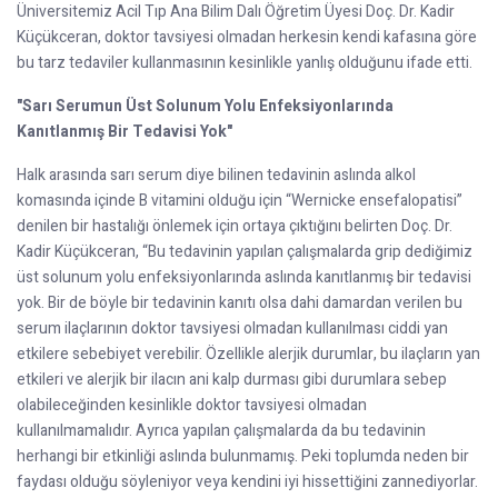
Üniversitemiz Acil Tıp Ana Bilim Dalı Öğretim Üyesi Doç. Dr. Kadir
Küçükceran, doktor tavsiyesi olmadan herkesin kendi kafasına göre
bu tarz tedaviler kullanmasının kesinlikle yanlış olduğunu ifade etti.
"Sarı Serumun Üst Solunum Yolu Enfeksiyonlarında
Kanıtlanmış Bir Tedavisi Yok"
Halk arasında sarı serum diye bilinen tedavinin aslında alkol
komasında içinde B vitamini olduğu için “Wernicke ensefalopatisi”
denilen bir hastalığı önlemek için ortaya çıktığını belirten Doç. Dr.
Kadir Küçükceran, “Bu tedavinin yapılan çalışmalarda grip dediğimiz
üst solunum yolu enfeksiyonlarında aslında kanıtlanmış bir tedavisi
yok. Bir de böyle bir tedavinin kanıtı olsa dahi damardan verilen bu
serum ilaçlarının doktor tavsiyesi olmadan kullanılması ciddi yan
etkilere sebebiyet verebilir. Özellikle alerjik durumlar, bu ilaçların yan
etkileri ve alerjik bir ilacın ani kalp durması gibi durumlara sebep
olabileceğinden kesinlikle doktor tavsiyesi olmadan
kullanılmamalıdır. Ayrıca yapılan çalışmalarda da bu tedavinin
herhangi bir etkinliği aslında bulunmamış. Peki toplumda neden bir
faydası olduğu söyleniyor veya kendini iyi hissettiğini zannediyorlar.